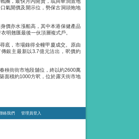
加入戰團，最快月內開賣，或與華潤置地
日一口氣開價及開示位，勢保古洞頭炮地
牌身價亦水漲船高，其中本港保健產品
盤青衣明翹匯最後一伙頂層複式戶。
價續尋底，市場錄得全幢甲廈成交。原由
傳銀主最新以3.7億元沽出，呎價約
秧街街市地段舖位，終以約2600萬
築面積約1000方呎，位於露天街市地
聯絡我們
管理員登入