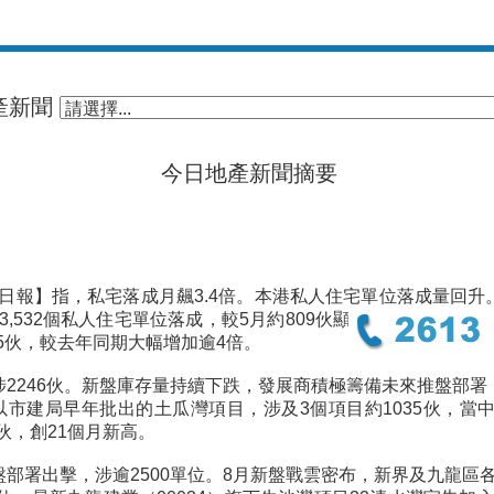
產新聞
今日地產新聞摘要
日報】指，私宅落成月飆3.4倍。本港私人住宅單位落成量回升
3,532個私人住宅單位落成，較5月約809伙顯著上升約3.4倍
45伙，較去年同期大幅增加逾4倍。
涉2246伙。新盤庫存量持續下跌，發展商積極籌備未來推盤部署
以市建局早年批出的土瓜灣項目，涉及3個項目約1035伙，當
伙，創21個月新高。
盤部署出擊，涉逾2500單位。8月新盤戰雲密布，新界及九龍區