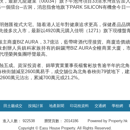
0伙，最新九龍建業（00034）旗下牛池灣項目33清水灣宣告
一個擂台─古洞，消息指會地旗下PARK SILICON有機會今
明翹匯複式大宅。隨着港人近年對健康追求更高，保健產品品
後多次入市，最新以4920萬元購入佳明（1271）旗下現樓
銀主商廈BIZ AURA，3.7億沽，藍帶啤酒代理接貨。商廈造
創辦人吳鎮科家族持有的銅鑼灣BIZ AURA全幢商業大廈，市
」代理榮興集團呼聲最高。
蝕五成。資深投資者、錦華實業董事長楊奮彬放售逾半年的北角春
 春秧街舖減至2600萬易手，成交舖位為北角春秧街79號地下，建
600萬元沽出，累減700萬元或21.2%。
田土廳成交
按揭計算
地產新聞
印花稅資料
交通網
學校網
進入人數： 922538 瀏覽頁數： 2014186 Powered by
Property.hk
Copyright © Easy House Property. All Rights Reserved.