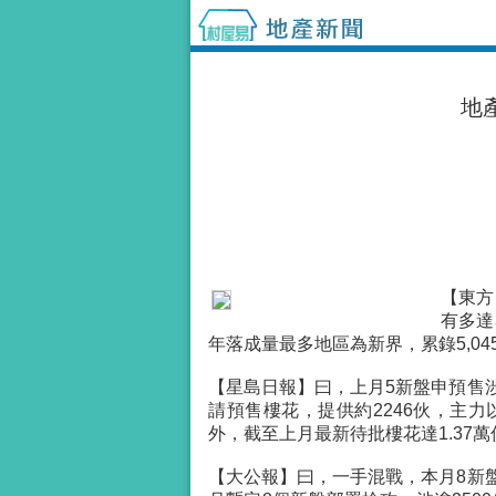
地
【東方
有多達
年落成量最多地區為新界，累錄5,0
【星島日報】曰，上月5新盤申預售
請預售樓花，提供約2246伙，主力
外，截至上月最新待批樓花達1.37萬
【大公報】曰，一手混戰，本月8新