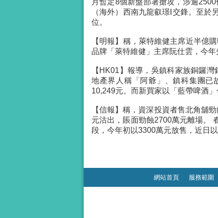
月暫定8個新盤部署搶攻，涉逾250
（海外）西南九龍叡璟Ⅰ交鋒。至於另
位。
【明報】稱，萊特維健主席近半億購
品牌「萊特維健」主席阮仕雲，今年先
【HK01】報導，吳鎮科家族銅鑼灣
地產界人稱「阿爺」、鎮科集團已故
10,249元。而新買家以「藍帶啤酒
【信報】稱，資深投資者售北角舖勁
元沽出，賬面勁蝕2700萬元離場。
段，今年初以3300萬元放售，近日以2
網站首頁
服務範圍