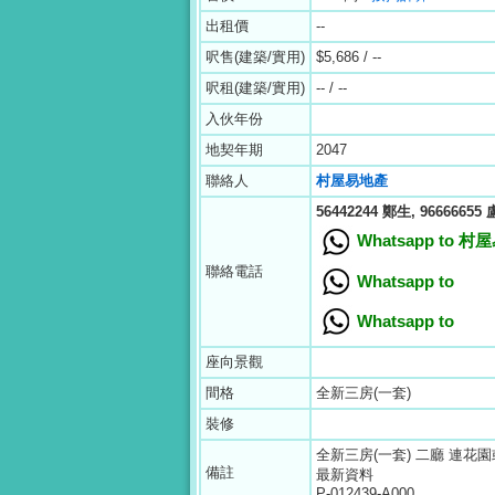
出租價
--
呎售(建築/實用)
$5,686 / --
呎租(建築/實用)
-- / --
入伙年份
地契年期
2047
聯絡人
村屋易地產
56442244 鄭生, 96666655
Whatsapp to 
聯絡電話
Whatsapp to
Whatsapp to
座向景觀
間格
全新三房(一套)
裝修
全新三房(一套) 二廳 連花
備註
最新資料
P-012439-A000