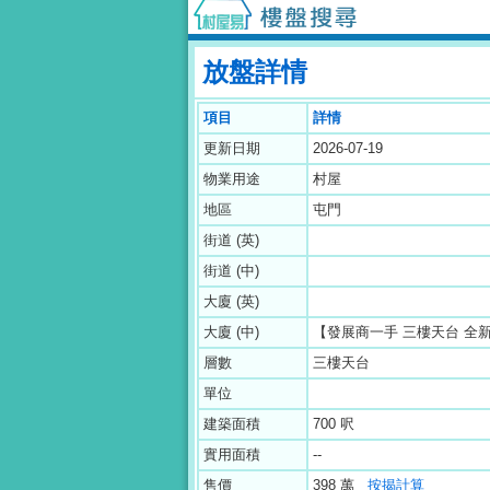
放盤詳情
項目
詳情
更新日期
2026-07-19
物業用途
村屋
地區
屯門
街道 (英)
街道 (中)
大廈 (英)
大廈 (中)
【發展商一手 三樓天台 全
層數
三樓天台
單位
建築面積
700 呎
實用面積
--
售價
398 萬
按揭計算