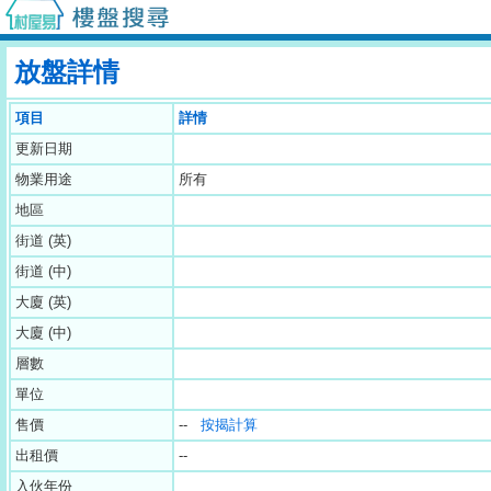
放盤詳情
項目
詳情
更新日期
物業用途
所有
地區
街道 (英)
街道 (中)
大廈 (英)
大廈 (中)
層數
單位
售價
--
按揭計算
出租價
--
入伙年份